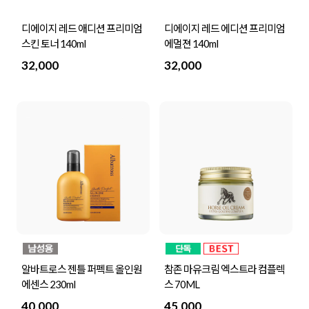
디에이지 레드 애디션 프리미엄
디에이지 레드 에디션 프리미엄
스킨 토너 140ml
에멀젼 140ml
32,000
32,000
알바트로스 젠틀 퍼펙트 올인원
참존 마유크림 엑스트라 컴플렉
에센스 230ml
스 70ML
40,000
45,000