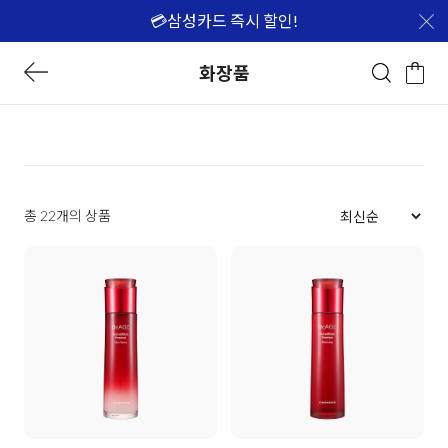
💳삼성카드 즉시 할인!
화장품
총 22개의 상품