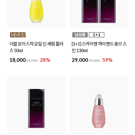
더블 모이스처 오일 인 세럼 플러
[1+1] 스카이맨 하이엔드 옴므 스
스 50ml
킨 130ml
18,000
28%
29,000
59%
25,000
70,000