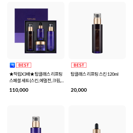
★적립X3배★ 탑클래스 리프팅
탑클래스 리프팅 스킨 120ml
스페셜 세트 (스킨, 에멀전, 크림,
앰플)
110,000
20,000