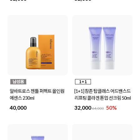
알바트로스 젠틀 퍼펙트 올인원
[1+1] 참존 탑클래스 어드밴스드
에센스 230ml
리프팅 콜라겐 톤업 선크림 50ml
40,000
32,000
50%
64,000