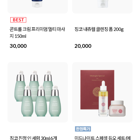
콘트롤 크림 프리미엄 멀티 마사
징코 내츄럴 클렌징 폼 200g
지 150ml
30,000
20,000
징코 진정 인 세럼 30ml 6개
미드나이트 스페셜 듀오 세트 (에