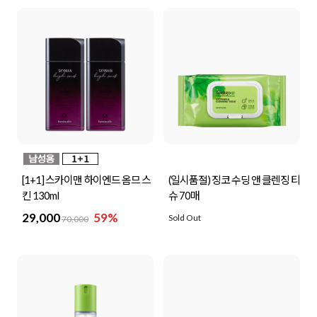
[1+1] 스카이맨 하이엔드 옴므 스
(일시품절) 징코 수딩 앤 클렌징 티
킨 130ml
슈 70매
29,000
59%
Sold Out
70,000