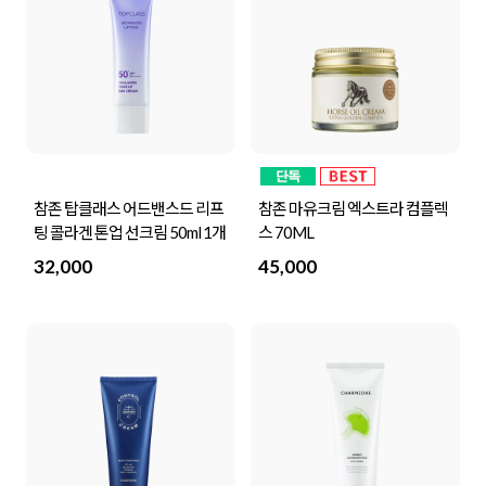
참존 탑클래스 어드밴스드 리프
참존 마유크림 엑스트라 컴플렉
팅 콜라겐 톤업 선크림 50ml 1개
스 70ML
32,000
45,000