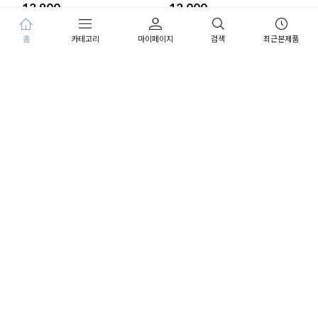
12,900
12,000
홈
카테고리
마이페이지
검색
최근본제품
안티 링클 핑크 오일 인 세럼 30ml
더블 모이스처 오일 인 세럼 플러
6개
스 30ml 6개
72,000
72,000