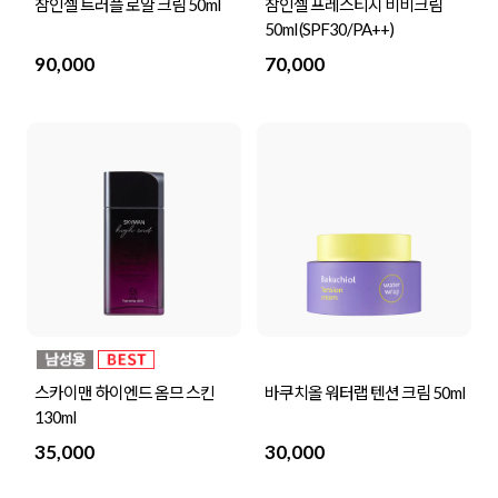
참인셀 트러플 로얄 크림 50ml
참인셀 프레스티지 비비크림
50ml (SPF30/PA++)
90,000
70,000
스카이맨 하이엔드 옴므 스킨
바쿠치올 워터랩 텐션 크림 50ml
130ml
35,000
30,000