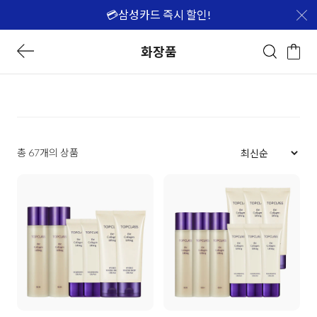
💳삼성카드 즉시 할인!
화장품
총 67개의 상품