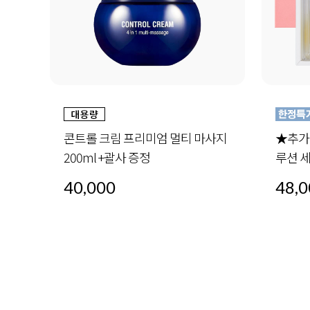
사지
★추가증정★ 오일 인 세럼 4-세럼 솔
더블 
루션 세트 (30ml x4) +미드나이트스페
30ml 
셜 세트 1세트 증정
48,000
72,0
48,000