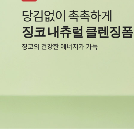
백탁 NO! 자극 NO!
알바트로스 레포츠 선
물과 땀에 자유로운 선크림