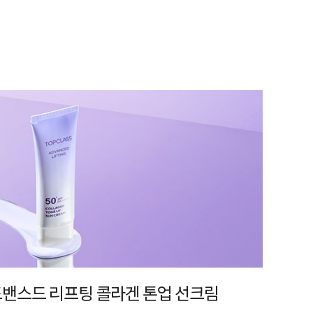
어드밴스드 리프팅 콜라겐 톤업 선크림