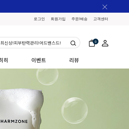
로그인
회원가입
주문/배송
고객센터
0
히히
이벤트
리뷰