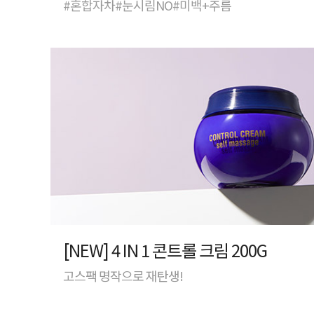
#혼합자차#눈시림NO#미백+주름
[NEW] 4 IN 1 콘트롤 크림 200G
고스팩 명작으로 재탄생!