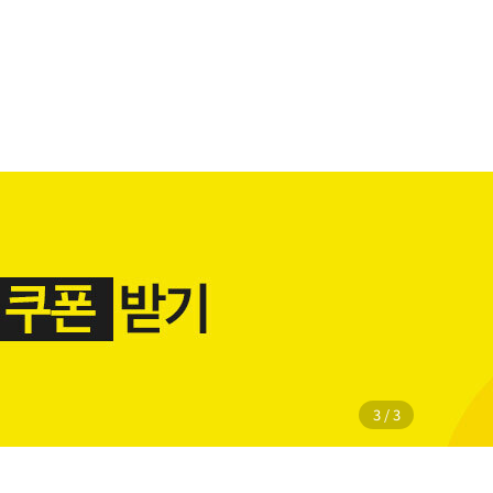
1
/
3