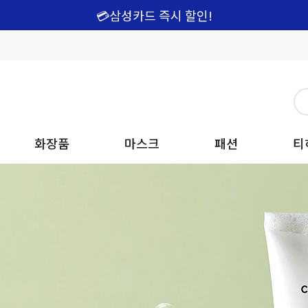
💳삼성카드 즉시 할인!
화장품
마스크
패션
티