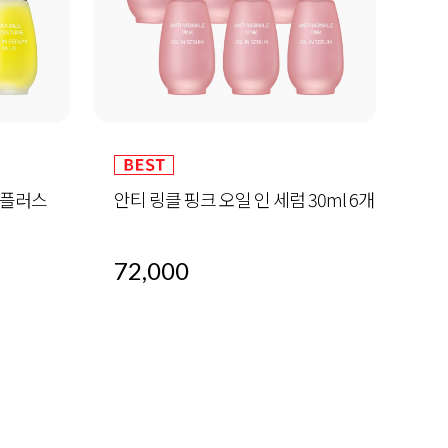
30ml 6개
알바트로스 레포츠 선 50ml (SPF 50+
하이
/ PA+++)
32,000
60