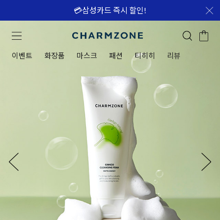
💳삼성카드 즉시 할인!
이벤트
화장품
마스크
패션
티히히
리뷰