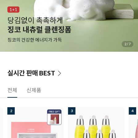
1+1
백탁 NO! 자극 NO!
알바트로스 레포츠 선
물과 땀에 자유로운 선크림
3
/
7
실시간 판매
BEST
전체
신제품
3
4