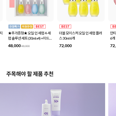
추가증정★ 오일 인 세럼 4-세
더블 모이스처 오일 인 세럼 플러
안티 링클 핑크
 솔루션 세트 (30ml x4) +미드나
스 30ml 6개
6개
트스페셜 세트 1세트 증정
8,000
72,000
72,000
48,000
주목해야 할 제품 추천