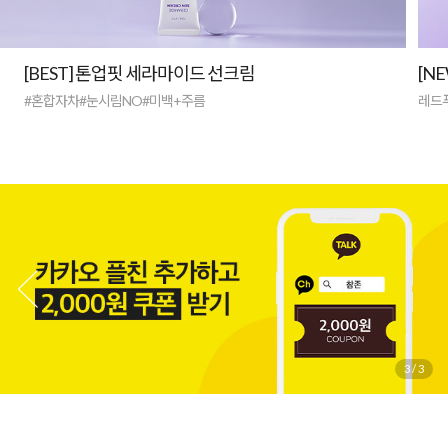
[BEST] 톤업핏 세라마이드 선크림
[N
#혼합자차#눈시림NO#미백+주름
레드
3
/
3