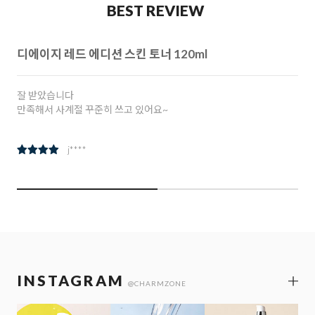
BEST REVIEW
이지 레드 에디션 스킨 토너 120ml
참인
받았습니다
참존
해서 사계절 꾸준히 쓰고 있어요~
아요
j****
INSTAGRAM
@CHARMZONE