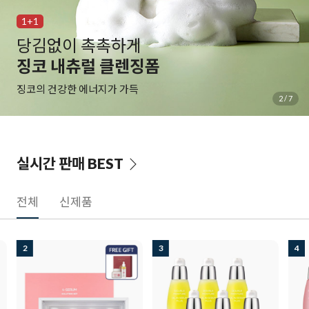
1+1
당김없이 촉촉하게
징코 내츄럴 클렌징폼
징코의 건강한 에너지가 가득
2
/
7
실시간 판매
BEST
전체
신제품
2
3
4