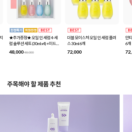
사지
★추가증정★ 오일 인 세럼 4-세
더블 모이스처 오일 인 세럼 플러
안티
럼 솔루션 세트 (30ml x4) +미드나
스 30ml 6개
6개
이트스페셜 세트 1세트 증정
48,000
72,000
72
48,000
주목해야 할 제품 추천