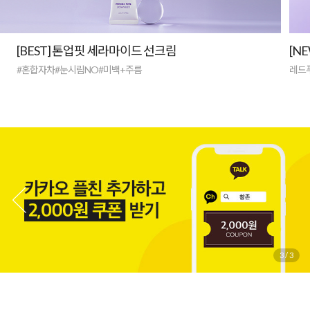
[BEST] 톤업핏 세라마이드 선크림
[N
#혼합자차#눈시림NO#미백+주름
레드
3
/
3