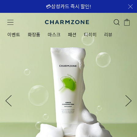
💳삼성카드 즉시 할인!
이벤트
화장품
마스크
패션
티히히
리뷰