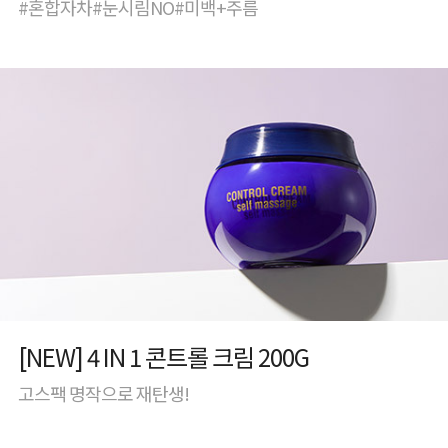
#혼합자차#눈시림NO#미백+주름
[NEW] 4 IN 1 콘트롤 크림 200G
고스팩 명작으로 재탄생!