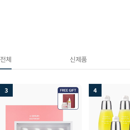
전체
신제품
3
4