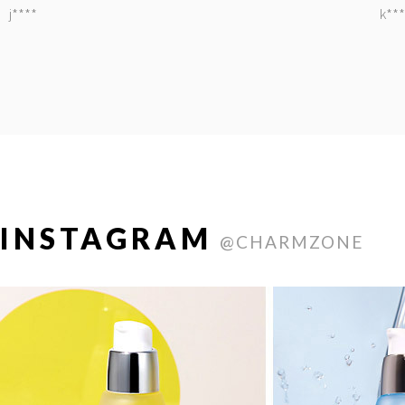
j****
k***
INSTAGRAM
@CHARMZONE