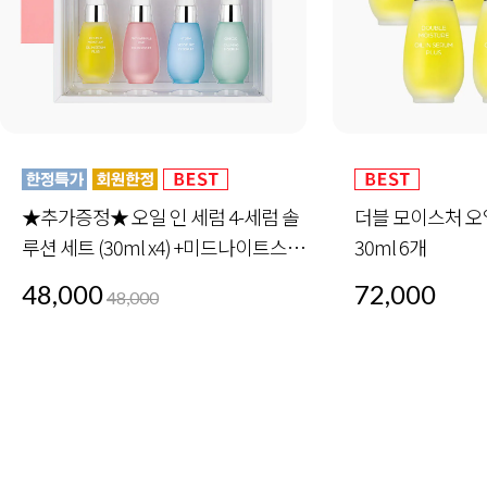
★추가증정★ 오일 인 세럼 4-세럼 솔
더블 모이스처 오
루션 세트 (30ml x4) +미드나이트스페
30ml 6개
셜 세트 1세트 증정
48,000
72,000
48,000