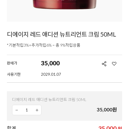
디에이지 레드 애디션 뉴트리언트 크림 50ML
*기본적립3%+추가적립6% = 총 9%적립상품
35,000
판매가
사용기한
2029.01.07
디에이지 레드 애디션 뉴트리언트 크림 50ML
35,000
원
35,000
합계
원