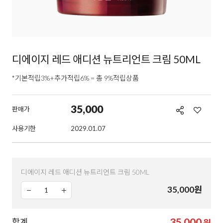
디에이지 레드 애디션 뉴트리언트 크림 50ML
*기본적립3%+추가적립6% = 총 9%적립상품
35,000
판매가
사용기한
2029.01.07
디에이지 레드 애디션 뉴트리언트 크림 50ML
35,000
원
35,000
합계
원