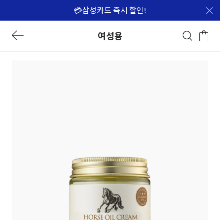
💳삼성카드 즉시 할인!
여성용