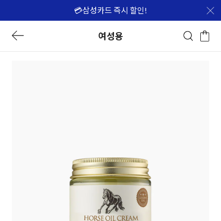
💳삼성카드 즉시 할인!
여성용