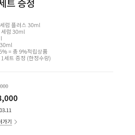
1세트 증정
세럼 플러스 30ml
 세럼 30ml
l
30ml
% = 총 9%적립상품
1세트 증정 (한정수량)
,000
8,000
03.11
러가기