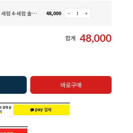
★추가증정★ 오일 인 세럼 4-세럼 솔루션 세트 (30ml x4) +미드나이트스페셜 세트 1세트 증정
48,000
48,000
합계
바로구매