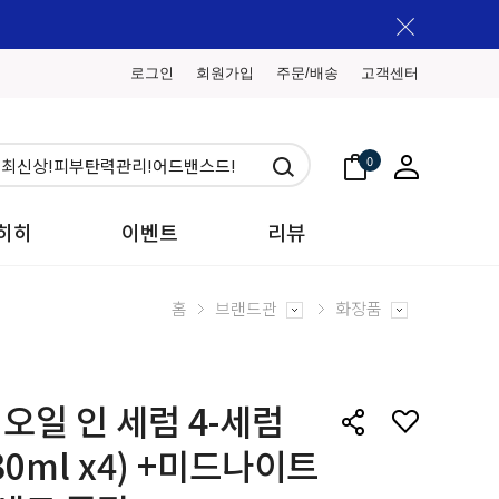
로그인
회원가입
주문/배송
고객센터
0
히히
이벤트
리뷰
홈
브랜드관
화장품
오일 인 세럼 4-세럼
0ml x4) +미드나이트