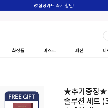
💳삼성카드 즉시 할인!
화장품
마스크
패션
티
★추가증정★ 
솔루션 세트 (3