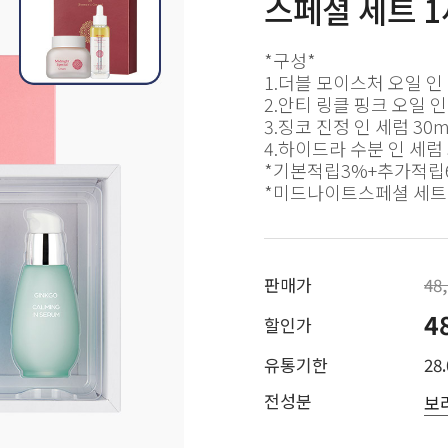
스페셜 세트 
*구성*
1.더블 모이스처 오일 인 
2.안티 링클 핑크 오일 인
3.징코 진정 인 세럼 30m
4.하이드라 수분 인 세럼 
*기본적립3%+추가적립6
*미드나이트스페셜 세트 
판매가
48
4
할인가
유통기한
28.
전성분
보