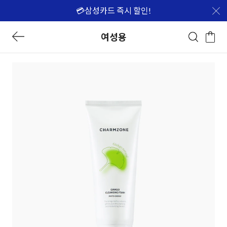
💳삼성카드 즉시 할인!
여성용