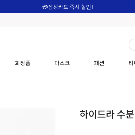
💳삼성카드 즉시 할인!
화장품
마스크
패션
티
하이드라 수분 