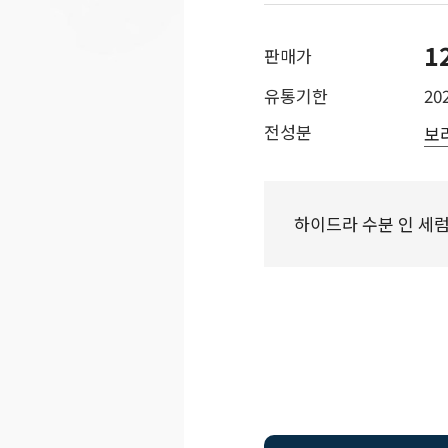
1
판매가
유통기한
202
전성분
보
하이드라 수분 인 세럼 