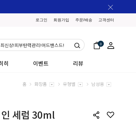
로그인
회원가입
주문/배송
고객센터
0
히히
이벤트
리뷰
홈
화장품
유형별
남성용
인 세럼 30ml