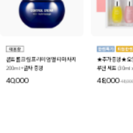
★추가증정★ 오일 인 세럼 4-세럼 솔
더블 모이스처 오
루션 세트 (30ml x4) +미드나이트스페
30ml 6개
셜 세트 1세트 증정
48,000
72,000
48,000