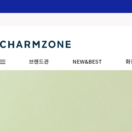
브랜드관
NEW&BEST
화