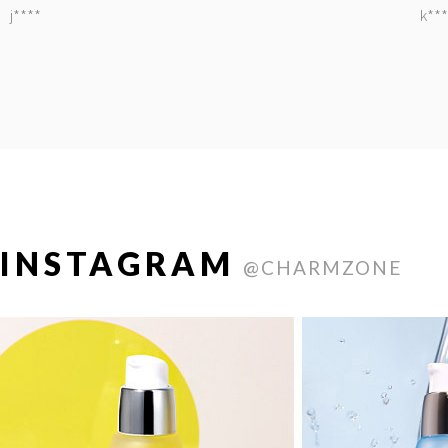
j****
k***
INSTAGRAM
@CHARMZONE