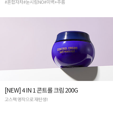
#혼합자차#눈시림NO#미백+주름
[NEW] 4 IN 1 콘트롤 크림 200G
고스팩 명작으로 재탄생!