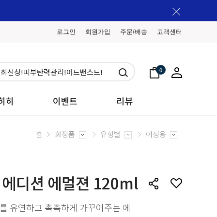
로그인
회원가입
주문/배송
고객센터
0
히히
이벤트
리뷰
홈
화장품
유형별
여성용
에디션 에멀젼 120ml
부를 유연하고 촉촉하게 가꾸어주는 에