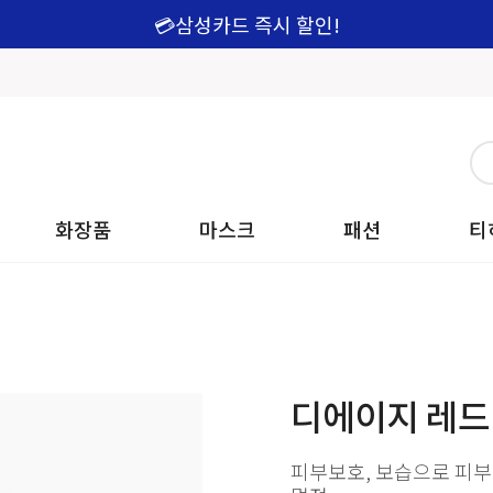
💳삼성카드 즉시 할인!
화장품
마스크
패션
티
디에이지 레드 
피부보호, 보습으로 피