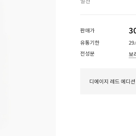
멀젼
3
판매가
유통기한
29.
전성분
보
디에이지 레드 에디션 