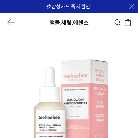
💳삼성카드 즉시 할인!
앰플,세럼,에센스