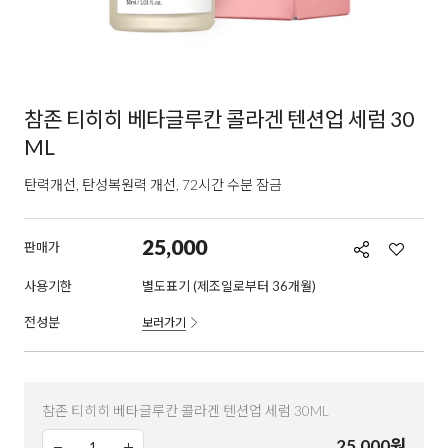
참존 티히히 베타글루칸 콜라겐 텐션업 세럼 30
ML
탄력개선, 탄성복원력 개선, 72시간 수분 잠금
25,000
판매가
사용기한
별도표기 (제조일로부터 36개월)
전성분
보러가기
참존 티히히 베타글루칸 콜라겐 텐션업 세럼 30ML
25,000
원