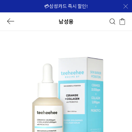
💳삼성카드 즉시 할인!
남성용