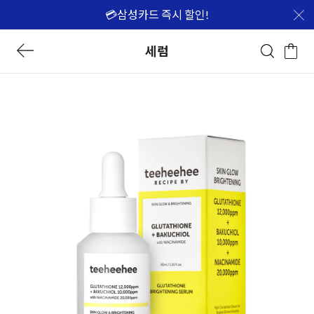
💳삼성카드 즉시 할인!
세럼