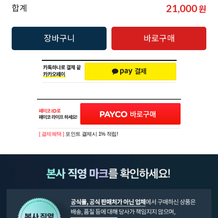
21,000
합계
원
장바구니
바로구매
[ 결제혜택 ]
포인트 결제시 1% 적립!