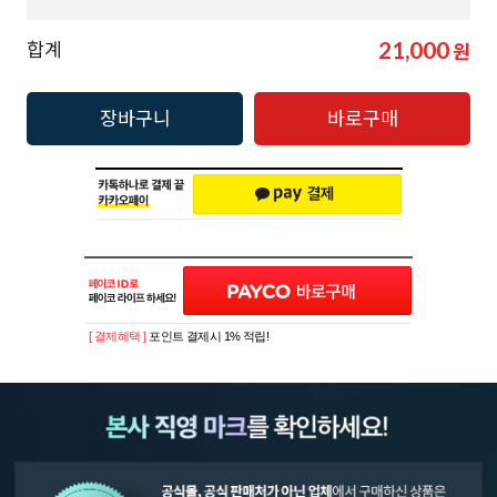
21,000
합계
원
장바구니
바로구매
[ 결제혜택 ]
포인트 결제시 1% 적립!