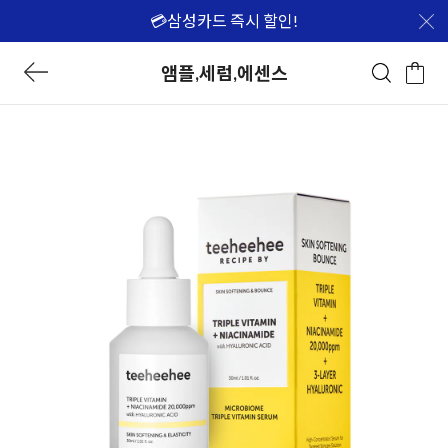
💳삼성카드 즉시 할인!
앰플,세럼,에센스