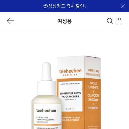
💳삼성카드 즉시 할인!
여성용