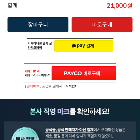
21,000
합계
원
장바구니
바로구매
[ 결제혜택 ]
포인트 결제시 1% 적립!