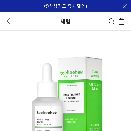
💳삼성카드 즉시 할인!
세럼