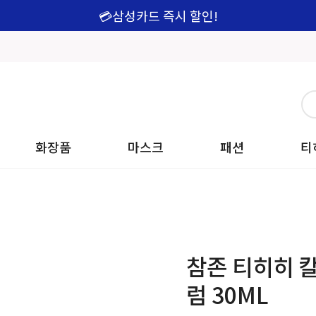
💳삼성카드 즉시 할인!
화장품
마스크
패션
티
참존 티히히 칼
럼 30ML