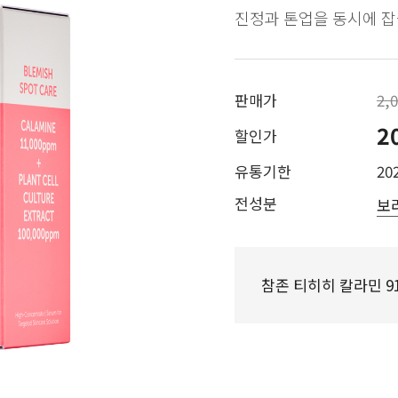
진정과 톤업을 동시에 잡
판매가
2,
2
할인가
유통기한
202
전성분
보