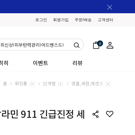
로그인
회원가입
주문/배송
고객센터
0
히히
이벤트
리뷰
홈
화장품
단계별
앰플,세럼,에센스
라민 911 긴급진정 세