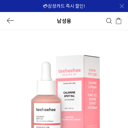
💳삼성카드 즉시 할인!
남성용