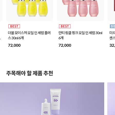
더블 모이스처 오일 인 세럼 플러
안티 링클 핑크 오일 인 세럼 30ml
미드
나
스 30ml 6개
6개
센스
72,000
72,000
32
주목해야 할 제품 추천