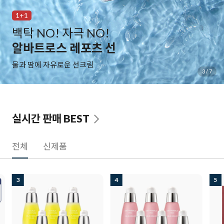
1+1
백탁 NO! 자극 NO!
알바트로스 레포츠 선
물과 땀에 자유로운 선크림
3
/
7
실시간 판매
BEST
전체
신제품
3
4
5