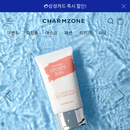
💳삼성카드 즉시 할인!
이벤트
화장품
마스크
패션
티히히
리뷰