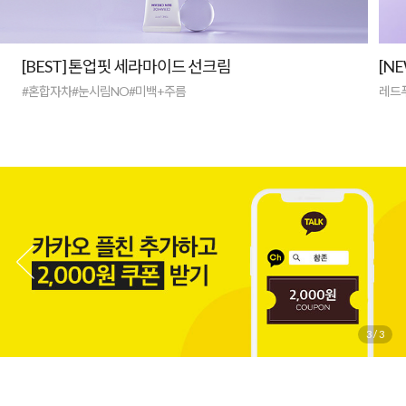
[BEST] 톤업핏 세라마이드 선크림
[N
#혼합자차#눈시림NO#미백+주름
레드
1
/
3