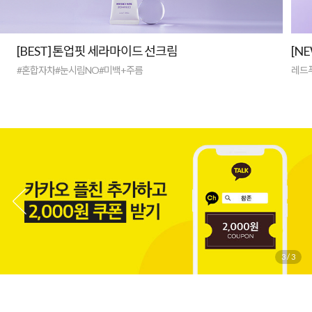
[BEST] 톤업핏 세라마이드 선크림
[N
#혼합자차#눈시림NO#미백+주름
레드
3
/
3