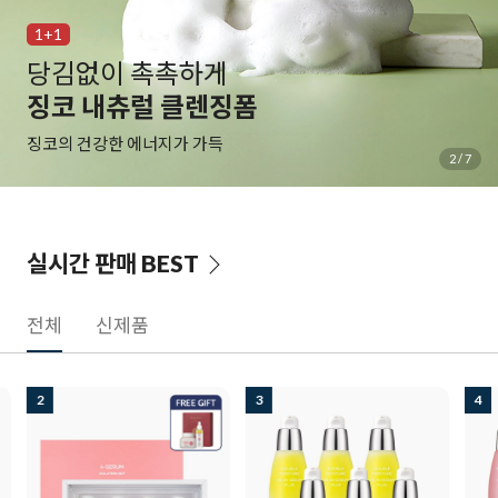
1+1
백탁 NO! 자극 NO!
알바트로스 레포츠 선
물과 땀에 자유로운 선크림
3
/
7
실시간 판매
BEST
전체
신제품
3
4
5