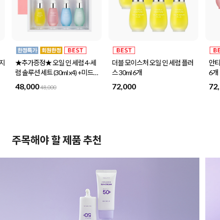
세
더블 모이스처 오일 인 세럼 플러
안티 링클 핑크 오일 인 세럼 30ml
미
드나
스 30ml 6개
6개
센
72,000
72,000
3
주목해야 할 제품 추천