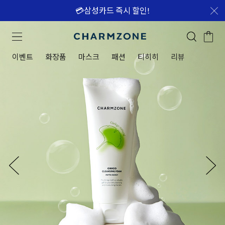
💳삼성카드 즉시 할인!
이벤트
화장품
마스크
패션
티히히
리뷰