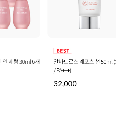
30ml 6개
알바트로스 레포츠 선 50ml (SPF 50+
하이
/ PA+++)
32,000
60