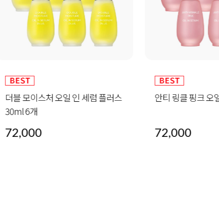
모이스처 오일 인 세럼 플러스
안티 링클 핑크 오일 인 세럼 
6개
00
72,000