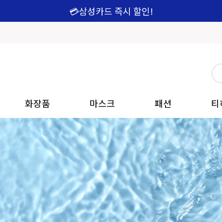
💳삼성카드 즉시 할인!
화장품
마스크
패션
티