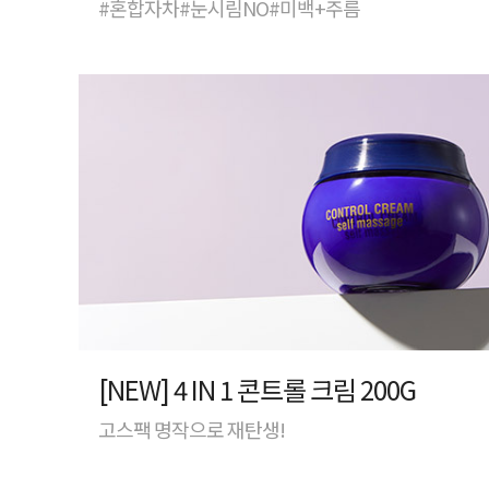
#혼합자차#눈시림NO#미백+주름
[NEW] 4 IN 1 콘트롤 크림 200G
고스팩 명작으로 재탄생!