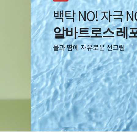
백탁 NO! 자극 NO!
알바트로스 레포츠 선
물과 땀에 자유로운 선크림