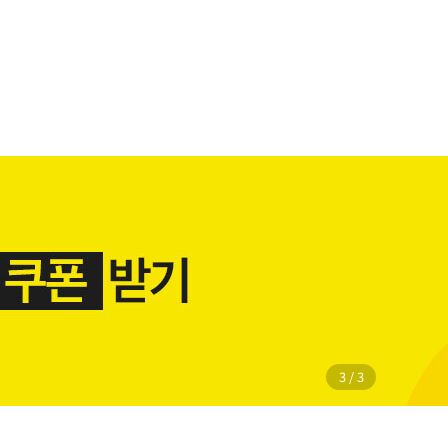
1
/
3