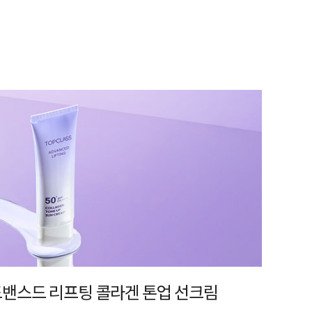
어드밴스드 리프팅 콜라겐 톤업 선크림