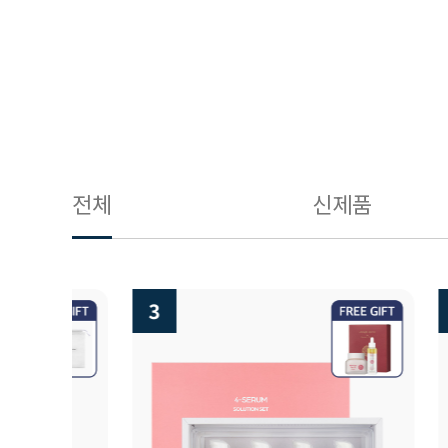
전체
신제품
3
4