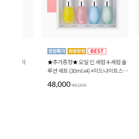
사지
★추가증정★ 오일 인 세럼 4-세럼 솔
더블 
루션 세트 (30ml x4) +미드나이트스페
30ml 
셜 세트 1세트 증정
48,000
72,0
48,000