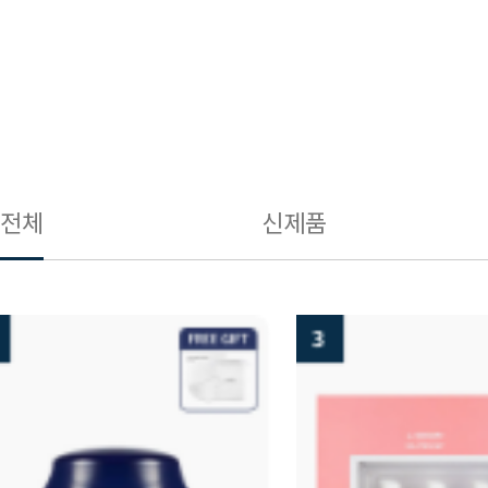
전체
신제품
3
4