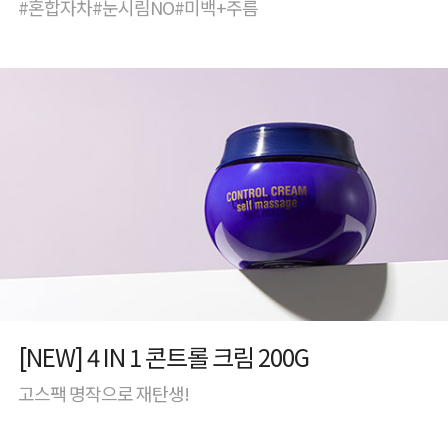
#혼합자차#눈시림NO#미백+주름
[NEW] 4 IN 1 콘트롤 크림 200G
고스팩 명작으로 재탄생!