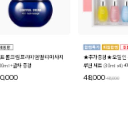
★추가증정★ 오일 인 세럼 4-세럼 솔
더블 모이스처 오
루션 세트 (30ml x4) +미드나이트스페
30ml 6개
셜 세트 1세트 증정
48,000
72,000
48,000