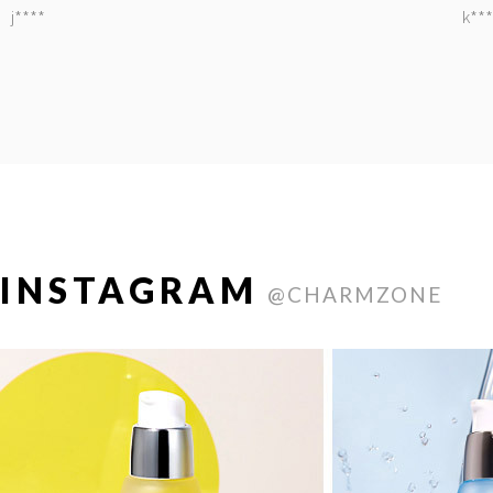
j****
k***
INSTAGRAM
@CHARMZONE