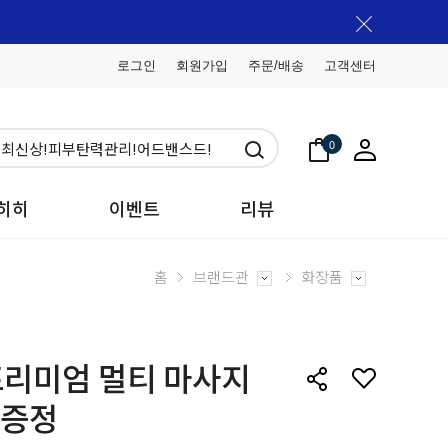
로그인
회원가입
주문/배송
고객센터
0
히히
이벤트
리뷰
홈
브랜드관
화장품
프리미엄 멀티 마사지
 증정