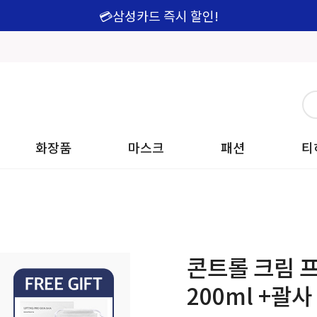
💳삼성카드 즉시 할인!
화장품
마스크
패션
티
콘트롤 크림 
200ml +괄사