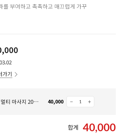
과를 부여하고 촉촉하고 매끄럽게 가꾸
0,000
03.02
러가기
콘트롤 크림 프리미엄 멀티 마사지 200ml +괄사 증정
40,000
40,000
합계