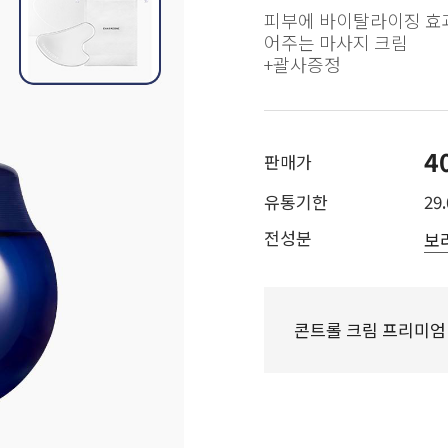
피부에 바이탈라이징 효
어주는 마사지 크림
+괄사증정
4
판매가
유통기한
29.
전성분
보