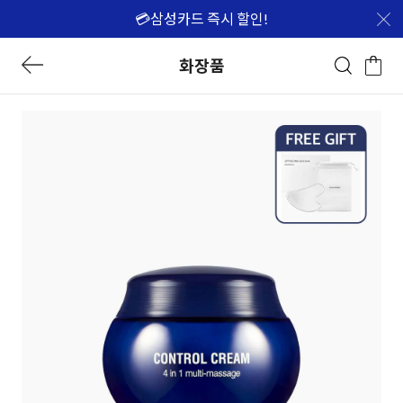
💳삼성카드 즉시 할인!
화장품