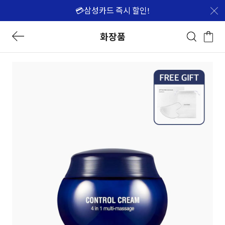
💳삼성카드 즉시 할인!
화장품