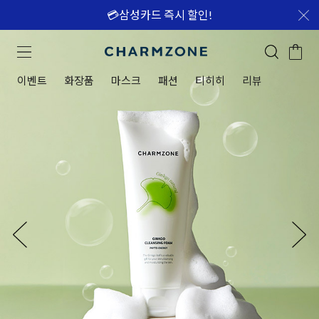
💳삼성카드 즉시 할인!
이벤트
화장품
마스크
패션
티히히
리뷰