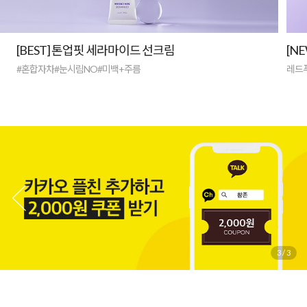
[BEST] 톤업핏 세라마이드 선크림
[N
#혼합자차#눈시림NO#미백+주름
레드
3
/
3