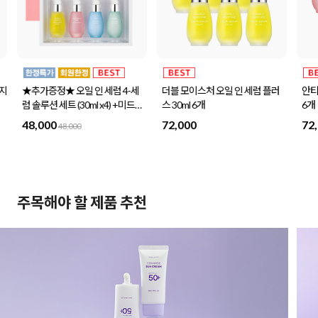
더블 모이스처 오일 인 세럼 플러
안티 링클 핑크 오일 인 세럼 30ml
미드
나
스 30ml 6개
6개
센스
72,000
72,000
32
주목해야 할 제품 추천