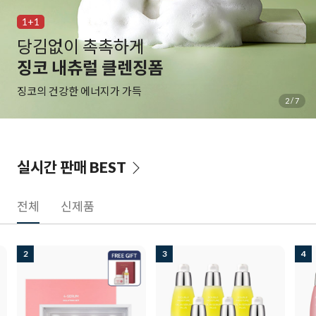
1+1
백탁 NO! 자극 NO!
알바트로스 레포츠 선
물과 땀에 자유로운 선크림
3
/
7
실시간 판매
BEST
전체
신제품
3
4
5