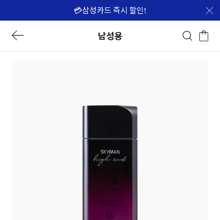
💳삼성카드 즉시 할인!
남성용