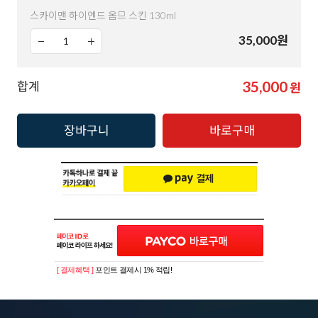
스카이맨 하이엔드 옴므 스킨 130ml
35,000
원
35,000
합계
원
장바구니
바로구매
[ 결제혜택 ]
포인트 결제시 1% 적립!