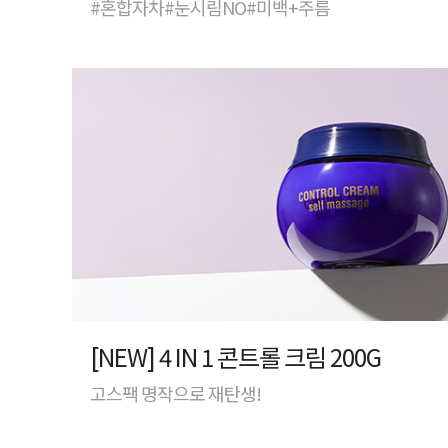
#혼합자차#눈시림NO#미백+주름
[NEW] 4 IN 1 콘트롤 크림 200G
고스팩 명작으로 재탄생!