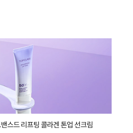
어드밴스드 리프팅 콜라겐 톤업 선크림