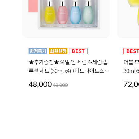
세럼 솔
더블 모이스처 오일 인 세럼 플러스
안티 링
나이트스페
30ml 6개
72,000
72,0