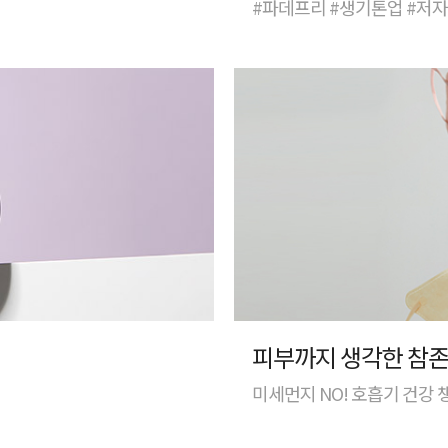
#파데프리 #생기톤업 #저
피부까지 생각한 참존
미세먼지 NO! 호흡기 건강