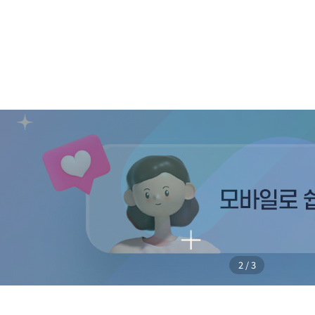
2
/
3