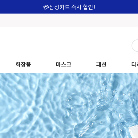
💳삼성카드 즉시 할인!
화장품
마스크
패션
티