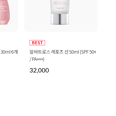
SPF 50+
하이드라 수분 인 세럼 30ml 5개
탑클
(10
60,000
40