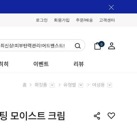
로그인
회원가입
주문/배송
고객센터
0
히히
이벤트
리뷰
홈
화장품
유형별
여성용
팅 모이스트 크림