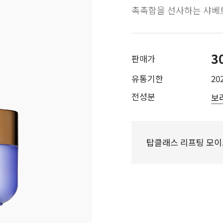
촉촉함을 선사하는 샤베
3
판매가
유통기한
202
전성분
보
탑클래스 리프팅 모이스