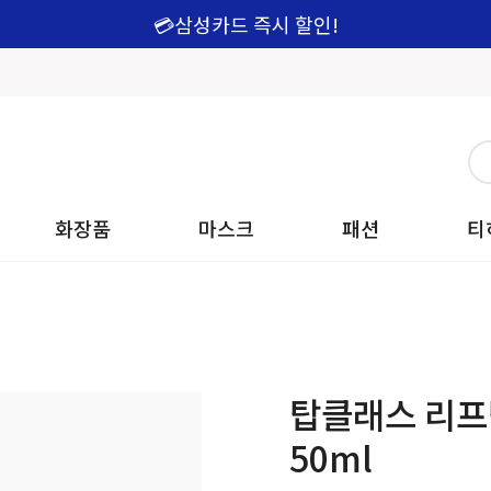
💳삼성카드 즉시 할인!
화장품
마스크
패션
티
탑클래스 리프
50ml