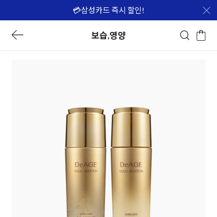
💳삼성카드 즉시 할인!
보습,영양