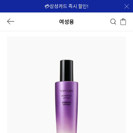
💳삼성카드 즉시 할인!
여성용