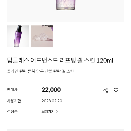
탑클래스 어드밴스드 리프팅 겔 스킨 120ml
콜라겐 탄력 듬뿍 담은 산뜻 탄탄 겔 스킨
22,000
판매가
사용기한
2028.02.20
전성분
보러가기