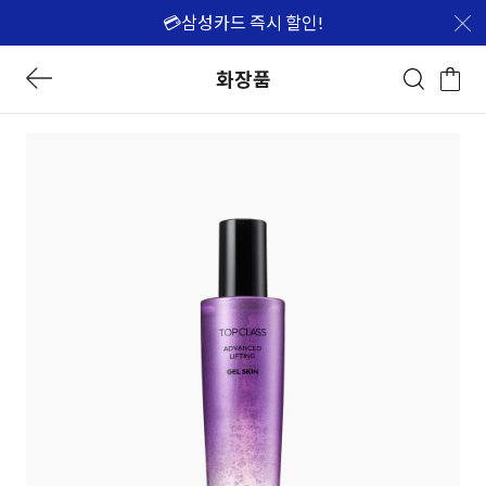
💳삼성카드 즉시 할인!
화장품