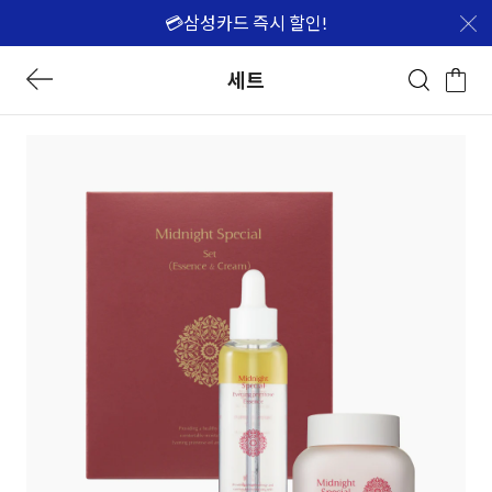
💳삼성카드 즉시 할인!
세트