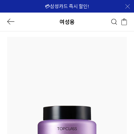
💳삼성카드 즉시 할인!
여성용