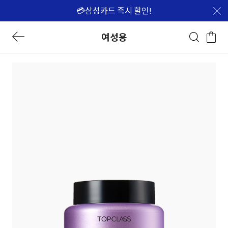
💳삼성카드 즉시 할인!
여성용