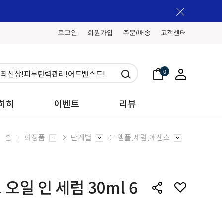
로그인
회원가입
주문/배송
고객센터
0
히히
이벤트
리뷰
홈
화장품
단계별
앰플,세럼,에센스
오일 인 세럼 30ml 6