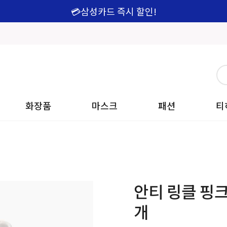
💳삼성카드 즉시 할인!
화장품
마스크
패션
티
안티 링클 핑크 
개