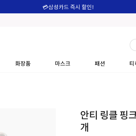
💳삼성카드 즉시 할인!
화장품
마스크
패션
티
안티 링클 핑크 
개