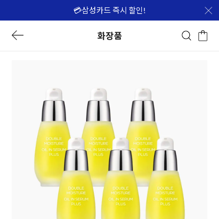
💳삼성카드 즉시 할인!
화장품