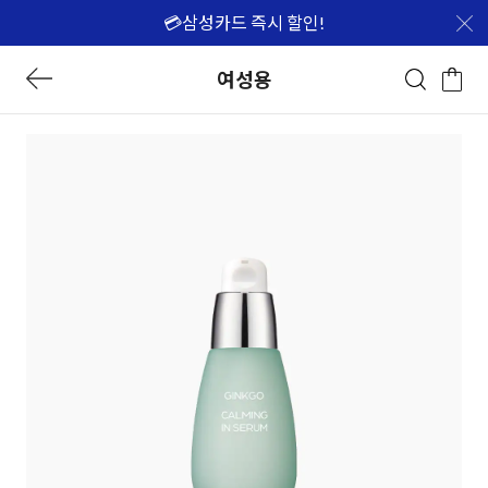
💳삼성카드 즉시 할인!
여성용