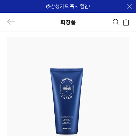
💳삼성카드 즉시 할인!
화장품