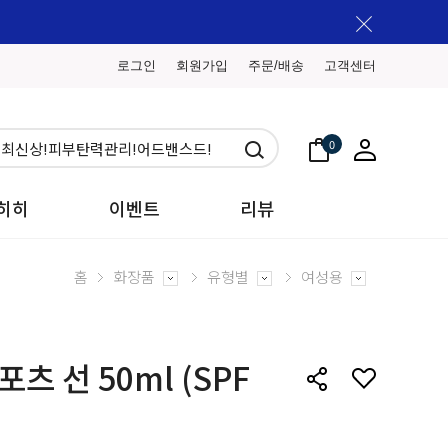
로그인
회원가입
주문/배송
고객센터
0
히히
이벤트
리뷰
홈
화장품
유형별
여성용
츠 선 50ml (SPF