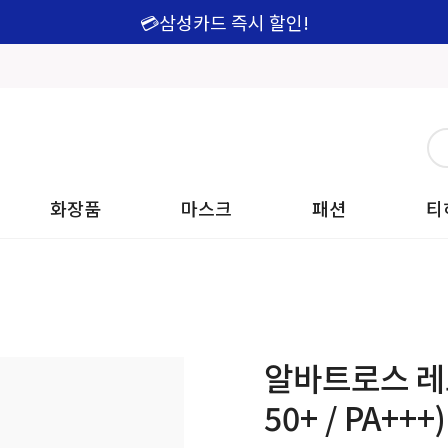
💳삼성카드 즉시 할인!
화장품
마스크
패션
티
알바트로스 레포
50+ / PA+++)