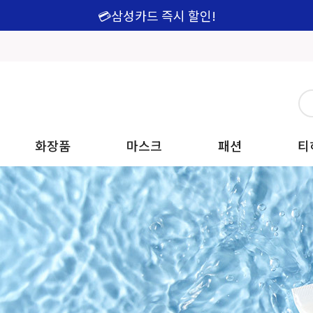
💳삼성카드 즉시 할인!
화장품
마스크
패션
티