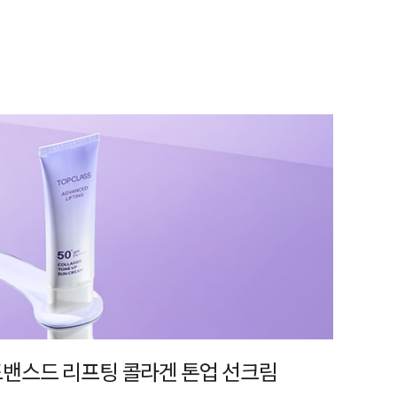
어드밴스드 리프팅 콜라겐 톤업 선크림