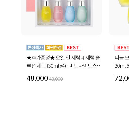
사지
★추가증정★ 오일 인 세럼 4-세럼 솔
더블 
루션 세트 (30ml x4) +미드나이트스페
30ml 
셜 세트 1세트 증정
48,000
72,0
48,000