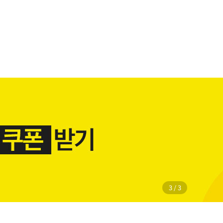
1
/
3