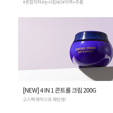
#혼합자차#눈시림NO#미백+주름
[NEW] 4 IN 1 콘트롤 크림 200G
고스팩 명작으로 재탄생!