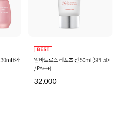
30ml 6개
알바트로스 레포츠 선 50ml (SPF 50+
하이
/ PA+++)
32,000
60