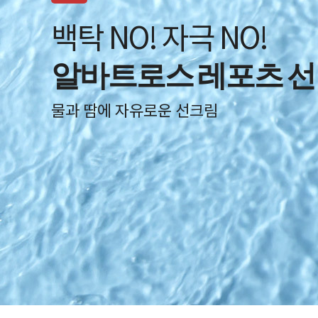
백탁 NO! 자극 NO!
알바트로스 레포츠 선
물과 땀에 자유로운 선크림