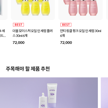
더블 모이스처 오일 인 세럼 플러
안티 링클 핑크 오일 인 세럼 30ml
미드
나
스 30ml 6개
6개
센스
72,000
72,000
32
주목해야 할 제품 추천