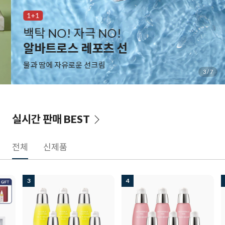
1+1
백탁 NO! 자극 NO!
알바트로스 레포츠 선
물과 땀에 자유로운 선크림
3
/
7
실시간 판매
BEST
전체
신제품
3
4
5