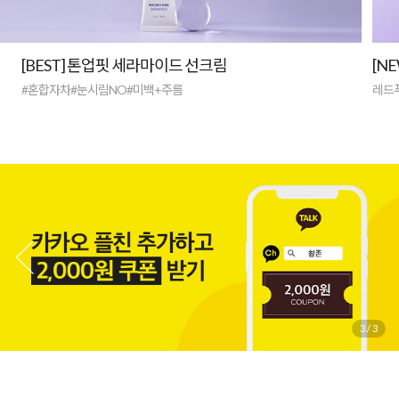
[BEST] 톤업핏 세라마이드 선크림
[N
#혼합자차#눈시림NO#미백+주름
레드
3
/
3