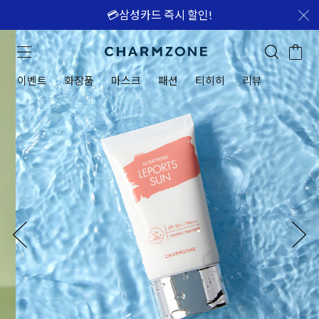
💳삼성카드 즉시 할인!
이벤트
화장품
마스크
패션
티히히
리뷰