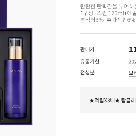
탄탄한 탄력감을 부여하
*구성 : 스킨 120ml+에
본적립3%+추가적립6% 
1
판매가
유통기한
202
전성분
보