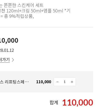
는 쫀쫀한 스킨케어 세트
멀젼 120ml+크림 50ml+앰플 50ml *기
= 총 9%적립상품,
10,000
8.01.12
러가기
★적립X3배★ 탑클래스 리프팅스페셜 세트 (스킨, 에멀전, 크림, 앰플)
110,000
110,000
합계