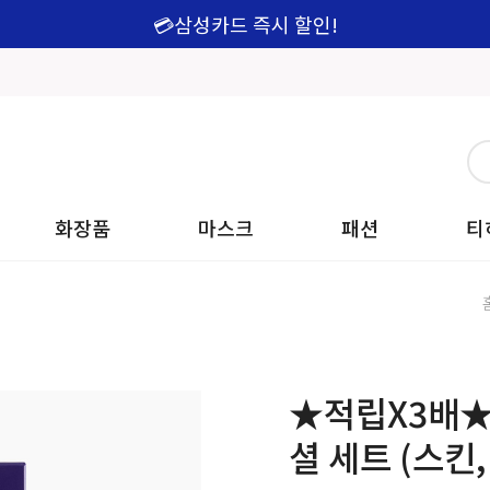
💳삼성카드 즉시 할인!
화장품
마스크
패션
티
★적립X3배★
셜 세트 (스킨,