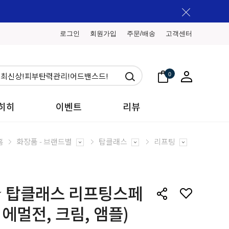
로그인
회원가입
주문/배송
고객센터
0
히히
이벤트
리뷰
홈
화장품 - 브랜드별
탑클래스
리프팅
 탑클래스 리프팅스페
 에멀전, 크림, 앰플)