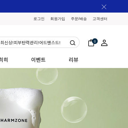
로그인
회원가입
주문/배송
고객센터
0
히히
이벤트
리뷰