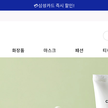
💳삼성카드 즉시 할인!
화장품
마스크
패션
티