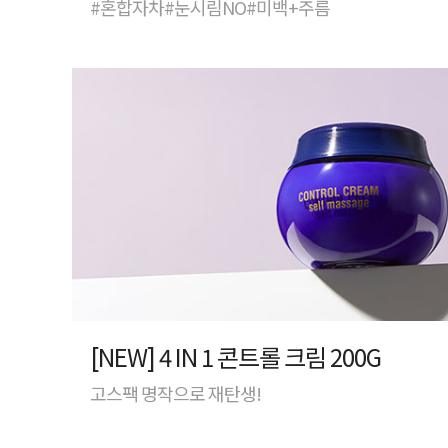
#혼합자차#눈시림NO#미백+주름
[NEW] 4 IN 1 콘트롤 크림 200G
고스팩 명작으로 재탄생!