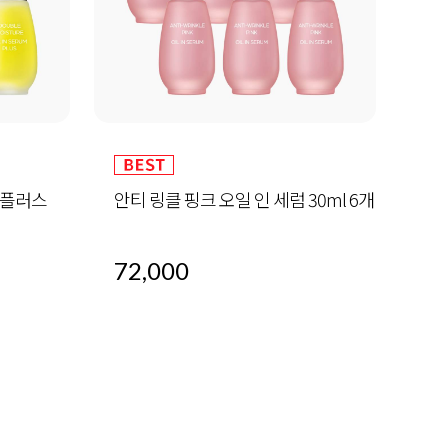
30ml 6개
알바트로스 레포츠 선 50ml (SPF 50+
하이
/ PA+++)
32,000
60