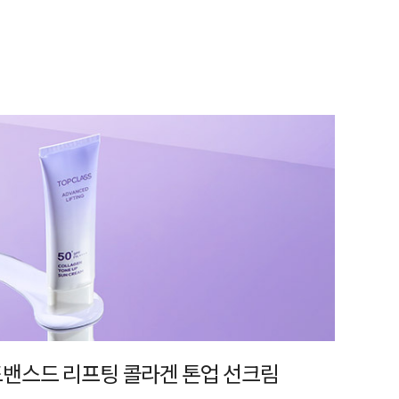
어드밴스드 리프팅 콜라겐 톤업 선크림