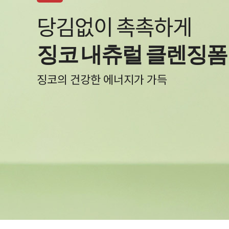
백탁 NO! 자극 NO!
알바트로스 레포츠 선
물과 땀에 자유로운 선크림