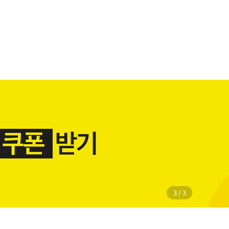
1
/
3