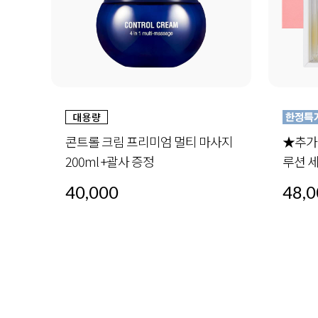
사지
★추가증정★ 오일 인 세럼 4-세럼 솔
더블 
루션 세트 (30ml x4) +미드나이트스페
30ml 
셜 세트 1세트 증정
48,000
72,0
48,000